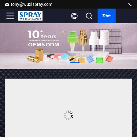
tony@wuxispray.com
Zitat