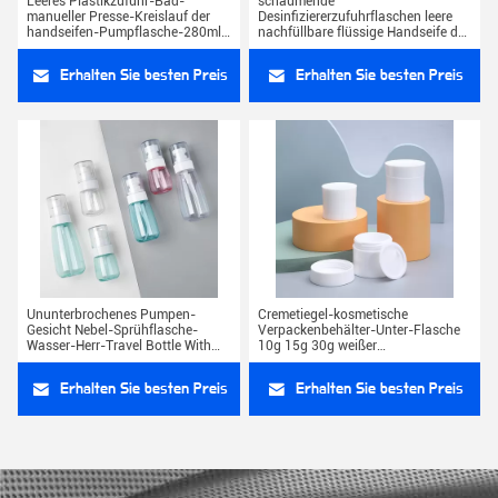
Leeres Plastikzufuhr-Bad-
schäumende
manueller Presse-Kreislauf der
Desinfiziererzufuhrflaschen leere
handseifen-Pumpflasche-280ml
nachfüllbare flüssige Handseife der
9.4oz Petg
Hand 15oz
Erhalten Sie besten Preis
Erhalten Sie besten Preis
Ununterbrochenes Pumpen-
Cremetiegel-kosmetische
Gesicht Nebel-Sprühflasche-
Verpackenbehälter-Unter-Flasche
Wasser-Herr-Travel Bottle With
10g 15g 30g weißer
sprühen 30ml 100ml PETG
Plastikgesichtswasser-pp.
Erhalten Sie besten Preis
Erhalten Sie besten Preis