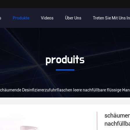
s
Produkte
Videos
Über Uns
Treten Sie Mit Uns I
produits
chäumende Desinfiziererzufuhrflaschen leere nachfüllbare flüssige Ha
schäumend
nachfüllb