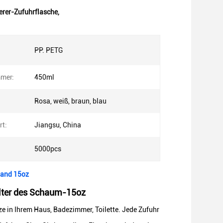
rer-Zufuhrflasche
,
PP. PETG
mer:
450ml
Rosa, weiß, braun, blau
rt:
Jiangsu, China
5000pcs
Hand 15oz
älter des Schaum-15oz
ze in Ihrem Haus, Badezimmer, Toilette. Jede Zufuhr