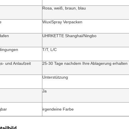
Rosa, weiß, braun, blau
e
WuxiSpray Verpacken
Hafen
UHRKETTE Shanghai/Ningbo
dingungen
T/T, L/C
s- und Anlaufzeit
25-30 Tage nachdem Ihre Ablagerung erhalten
Unterstützung
Ja
gbar
irgendeine Farbe
tailbild