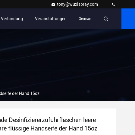
tony@wuxispray.com
n Verbindung
Veranstaltungen
German
ndseife der Hand 15oz
e Desinfiziererzufuhrflaschen leere
are flüssige Handseife der Hand 15oz