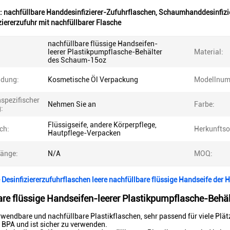
:
nachfüllbare Handdesinfizierer-Zufuhrflaschen
,
Schaumhanddesinfizie
iererzufuhr mit nachfüllbarer Flasche
nachfüllbare flüssige Handseifen-
leerer Plastikpumpflasche-Behälter
Material:
des Schaum-15oz
dung:
Kosmetische Öl Verpackung
Modellnum
spezifischer
Nehmen Sie an
Farbe:
:
Flüssigseife, andere Körperpflege,
ch:
Herkunftso
Hautpflege-Verpacken
änge:
N/A
MOQ:
esinfiziererzufuhrflaschen leere nachfüllbare flüssige Handseife der 
are flüssige Handseifen-leerer Plastikpumpflasche-Beh
wendbare und nachfüllbare Plastikflaschen, sehr passend für viele Plät
t BPA und ist sicher zu verwenden.