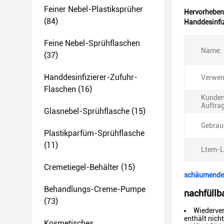
Feiner Nebel-Plastiksprüher
Hervorheben
(84)
Handdesinfiz
Feine Nebel-Sprühflaschen
Name:
(37)
Handdesinfizierer-Zufuhr-
Verwen
Flaschen
(16)
Kunden
Auftrag
Glasnebel-Sprühflasche
(15)
Gebrau
Plastikparfüm-Sprühflasche
(11)
Ltem-L
Cremetiegel-Behälter
(15)
schäumende D
Behandlungs-Creme-Pumpe
nachfüllb
(73)
Wiederver
enthält nich
Kosmetisches