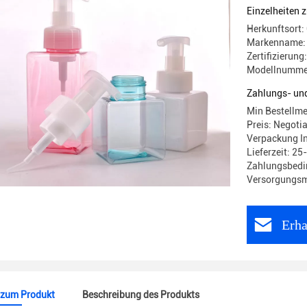
Einzelheiten 
Herkunftsort:
Markenname: 
Zertifizierung
Modellnumme
Zahlungs- un
Min Bestellm
Preis: Negoti
Verpackung I
Lieferzeit: 25
Zahlungsbedin
Versorgungsma
Erha
 zum Produkt
Beschreibung des Produkts