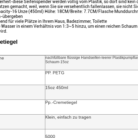
erheit-diese Seifenspender werden völlig vom Plastik, so dort sind kein 
zen gemacht, weil, wenn Sie sie versehentlich fallenlassen, sie nicht Si
acity-16 Unze (450ml) Höhe: 18CM/Breite: 7.7CM/Flasche Munddurchmes
n-übergeben
end für viele Plätze in Ihrem Haus, Badezimmer, Toilette
 Wasser in einem Verhältnis von 1:3~5 hinzu, um einen reichen Schaum zu
ird.
etiegel
me
nachfüllbare flüssige Handseifen-leerer Plastikpumpfl
Schaum-15oz
PP. PETG
n
15oz
450ml
Pp.-Cremetiegel
Klein, einfach zu tragen
5000