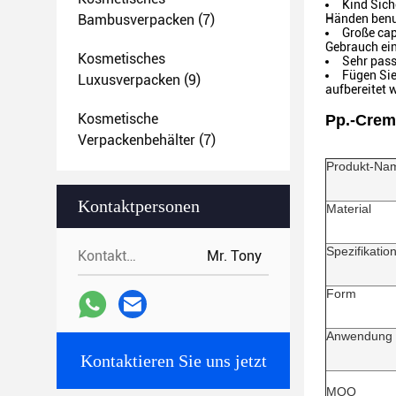
Kind Sich
Bambusverpacken
(7)
Händen benut
Große cap
Gebrauch ei
Kosmetisches
Sehr pass
Fügen Sie
Luxusverpacken
(9)
aufbereitet w
Kosmetische
Pp.-Crem
Verpackenbehälter
(7)
Produkt-Na
Kontaktpersonen
Material
Spezifikatio
Kontaktpersonen:
Mr. Tony
Form
Anwendung
Kontaktieren Sie uns jetzt
MOQ