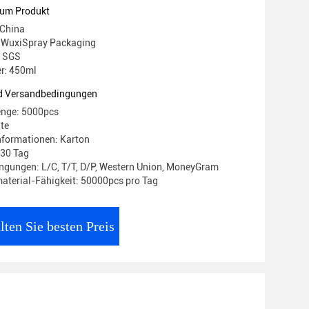
zum Produkt
 China
WuxiSpray Packaging
: SGS
r: 450ml
d Versandbedingungen
enge: 5000pcs
ate
nformationen: Karton
-30 Tag
gungen: L/C, T/T, D/P, Western Union, MoneyGram
terial-Fähigkeit: 50000pcs pro Tag
lten Sie besten Preis