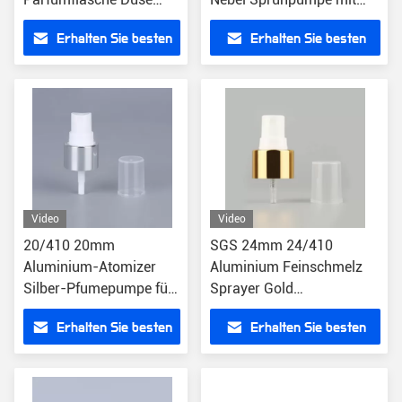
Gold Aluminium
halber PP Kappe für
Erhalten Sie besten
Erhalten Sie besten
Halsband
Parfüm
Preis
Preis
Video
Video
20/410 20mm
SGS 24mm 24/410
Aluminium-Atomizer
Aluminium Feinschmelz
Silber-Pfumepumpe für
Sprayer Gold
Flasche
Parfümpumpe für Flasche
Erhalten Sie besten
Erhalten Sie besten
Preis
Preis