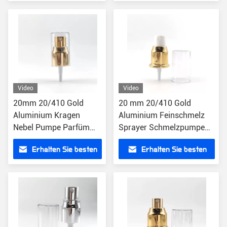
Preis
Preis
Video
Video
20mm 20/410 Gold
20 mm 20/410 Gold
Aluminium Kragen
Aluminium Feinschmelz
Nebel Pumpe Parfüm
Sprayer Schmelzpumpe
Sprayer Top für Essenz
Spender
Erhalten Sie besten
Erhalten Sie besten
Flaschenoberfläche
Preis
Preis