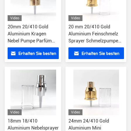
Video
Video
20mm 20/410 Gold
20 mm 20/410 Gold
Aluminium Kragen
Aluminium Feinschmelz
Nebel Pumpe Parfüm
Sprayer Schmelzpumpe
Sprayer Top für Essenz
Spender
Erhalten Sie besten
Erhalten Sie besten
Flaschenoberfläche
Preis
Preis
Video
Video
18mm 18/410
24mm 24/410 Gold
Aluminium Nebelsprayer
Aluminium Mini