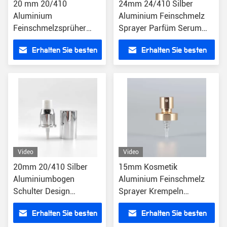
20 mm 20/410
24mm 24/410 Silber
Aluminium
Aluminium Feinschmelz
Feinschmelzsprüher
Sprayer Parfüm Serum
Schmelzbläser Sprüher
Toner Pumpe Dispenser
Erhalten Sie besten
Erhalten Sie besten
Mini Sprühpumpe
Preis
Preis
Video
Video
20mm 20/410 Silber
15mm Kosmetik
Aluminiumbogen
Aluminium Feinschmelz
Schulter Design
Sprayer Krempeln
Nebelpumpe Sprayer für
Parfümpumpe für Flasche
Erhalten Sie besten
Erhalten Sie besten
Parfüm