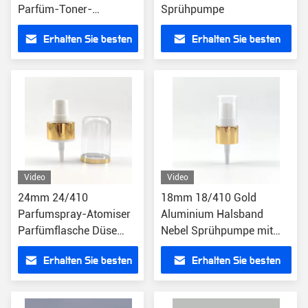
Parfüm-Toner-
Sprühpumpe
Behandlungspumpe mit
Erhalten Sie besten
Erhalten Sie besten
AS Cap
Preis
Preis
Video
Video
24mm 24/410
18mm 18/410 Gold
Parfumspray-Atomiser
Aluminium Halsband
Parfümflasche Düse
Nebel Sprühpumpe mit
Gold Aluminium
halber PP Kappe für
Erhalten Sie besten
Erhalten Sie besten
Halsband
Parfüm
Preis
Preis