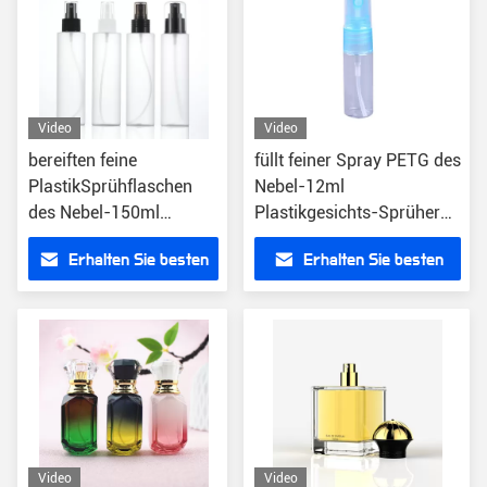
Video
Video
bereiften feine
füllt feiner Spray PETG des
PlastikSprühflaschen
Nebel-12ml
des Nebel-150ml
Plastikgesichts-Sprüher
HAUSTIER Gesichts-
ab
Erhalten Sie besten
Erhalten Sie besten
Sprüher
Preis
Preis
Video
Video