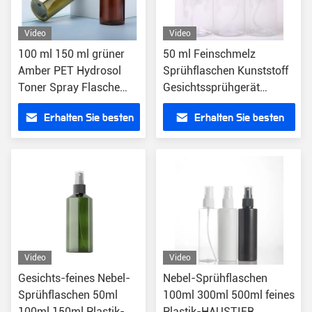
Video
Video
100 ml 150 ml grüner
50 ml Feinschmelz
Amber PET Hydrosol
Sprühflaschen Kunststoff
Toner Spray Flasche
Gesichtssprühgerät
Kosmetische
Reisebottel PET
Erhalten Sie besten
Erhalten Sie besten
Verpackung
Transparent
Preis
Preis
Video
Video
Gesichts-feines Nebel-
Nebel-Sprühflaschen
Sprühflaschen 50ml
100ml 300ml 500ml feines
100ml 150ml Plastik-
Plastik-HAUSTIER