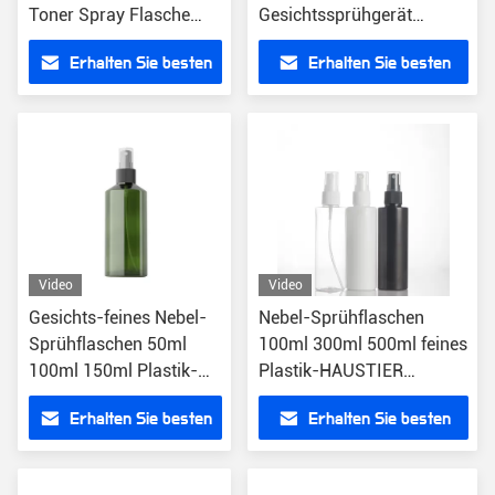
Toner Spray Flasche
Gesichtssprühgerät
Kosmetische
Reisebottel PET
Erhalten Sie besten
Erhalten Sie besten
Verpackung
Transparent
Preis
Preis
Video
Video
Gesichts-feines Nebel-
Nebel-Sprühflaschen
Sprühflaschen 50ml
100ml 300ml 500ml feines
100ml 150ml Plastik-
Plastik-HAUSTIER
HAUSTIER kosmetische
kosmetischer
Erhalten Sie besten
Erhalten Sie besten
Flasche
Gesichtssprüher
Preis
Preis