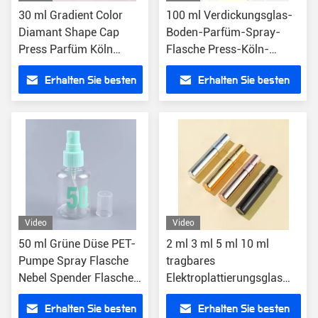
30 ml Gradient Color
100 ml Verdickungsglas-
Diamant Shape Cap
Boden-Parfüm-Spray-
Press Parfüm Köln
Flasche Press-Köln-
Sprühflasche
Atomizer-Flasche
Erhalten Sie besten
Erhalten Sie besten
Preis
Preis
Video
Video
50 ml Grüne Düse PET-
2 ml 3 ml 5 ml 10 ml
Pumpe Spray Flasche
tragbares
Nebel Spender Flasche
Elektroplattierungsglas
Für Toner Hydrosol
Feinschmelz
Erhalten Sie besten
Erhalten Sie besten
Parfümsprühflasche