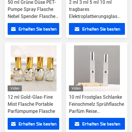
50 ml Grüne Düse PET-
2 ml 3 ml 5 ml 10 ml
Pumpe Spray Flasche
tragbares
Nebel Spender Flasche
Elektroplattierungsglas
Für Toner Hydrosol
Feinschmelz
Erhalten Sie besten
Erhalten Sie besten
Parfümsprühflasche
Großhandel
Preis
Preis
Video
Video
12 ml Gold-Glas-Fine
10 ml Frostglas Schlanke
Mist Flasche Portable
Feinschmelz Sprühflasche
Parfümpumpe Flasche
Parfüm Reise
Sprühflasche
Erhalten Sie besten
Erhalten Sie besten