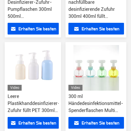
Desinfizierer-Zufuhr-
nachfüllbare
Pumpflaschen 300ml
desinfizierende Zufuhr
500ml
300ml 400ml füllt
Handtransparentes
Handdesinfizierer-leere
Erhalten Sie besten
Erhalten Sie besten
Plastik-HAUSTIER
Plastikpumpe ab
nachfüllbar
Preis
Preis
Video
Video
Leere
300 ml
Plastikhanddesinfizierer-
Händedesinfektionsmittel-
Zufuhr füllt PET 300ml
Spenderflaschen Multi
400ml 500ml für die
Color Flower Foam Leere
Erhalten Sie besten
Erhalten Sie besten
Hand der Kinder ab
Flasche