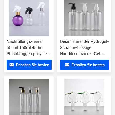
Nachfüllungs-leerer
Desinfizierender Hydrogel-
500ml 150ml 450ml
Schaum-flüssige
Plastiktriggerspray der
Handdesinfizierer-Gel-
großen Schaum-
Pumpflasche-Zufuhr 12
Erhalten Sie besten
Erhalten Sie besten
Handdesinfizierer-
Unze 350ml
Pumpflasche-
Preis
Preis