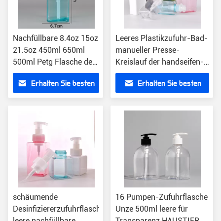
Nachfüllbare 8.4oz 15oz
Leeres Plastikzufuhr-Bad-
21.5oz 450ml 650ml
manueller Presse-
500ml Petg Flasche der
Kreislauf der handseifen-
grünen
Pumpflasche-280ml 9.4oz
Erhalten Sie besten
Erhalten Sie besten
Plastikshampoo-
Petg
Pumpflasche-
Preis
Preis
schäumende
16 Pumpen-Zufuhrflasche
Desinfiziererzufuhrflaschen
Unze 500ml leere für
leere nachfüllbare
Transparenz HAUSTIER