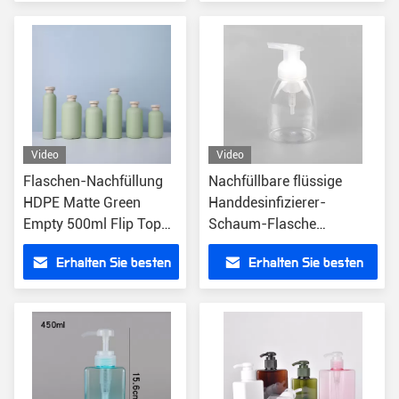
Preis
Preis
Video
Video
Flaschen-Nachfüllung
Nachfüllbare flüssige
HDPE Matte Green
Handdesinfizierer-
Empty 500ml Flip Top
Schaum-Flasche
Hand Sanitizer
kundengerechtes klares
Erhalten Sie besten
Erhalten Sie besten
Dispenser
100ml leer
Preis
Preis