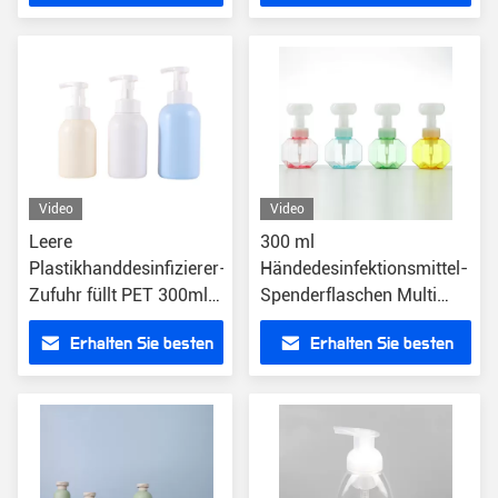
nachfüllbar
Preis
Preis
Video
Video
Leere
300 ml
Plastikhanddesinfizierer-
Händedesinfektionsmittel-
Zufuhr füllt PET 300ml
Spenderflaschen Multi
400ml 500ml für die
Color Flower Foam Leere
Erhalten Sie besten
Erhalten Sie besten
Hand der Kinder ab
Flasche
Preis
Preis