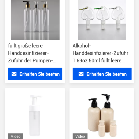
füllt große leere
Alkohol-
Handdesinfizierer-
Handdesinfizierer-Zufuhr
Zufuhr der Pumpen-
1.69oz 50ml füllt leere
250ml runde Schulter-
Nachfüllung Mini Heart
Erhalten Sie besten
Erhalten Sie besten
Aluminiumoxyd-
Shaped Keychain ab
Emulsion ab
Preis
Preis
Video
Video