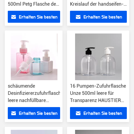
500ml Petg Flasche der
Kreislauf der handseifen-
grünen
Pumpflasche-280ml 9.4oz
Erhalten Sie besten
Erhalten Sie besten
Plastikshampoo-
Petg
Pumpflasche-
Preis
Preis
schäumende
16 Pumpen-Zufuhrflasche
Desinfiziererzufuhrflaschen
Unze 500ml leere für
leere nachfüllbare
Transparenz HAUSTIER
flüssige Handseife der
Flasche des
Erhalten Sie besten
Erhalten Sie besten
Hand 15oz
Handdesinfizierers 500ml
Preis
Preis