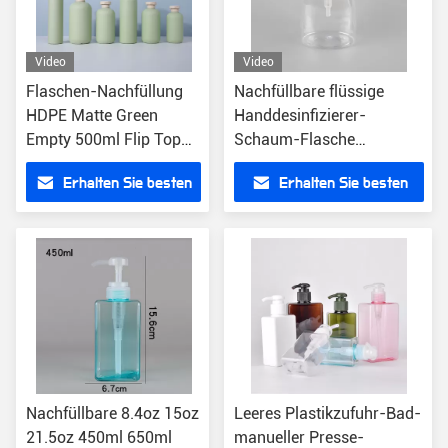
Video
Video
Flaschen-Nachfüllung
Nachfüllbare flüssige
HDPE Matte Green
Handdesinfizierer-
Empty 500ml Flip Top
Schaum-Flasche
Hand Sanitizer
kundengerechtes klares
Erhalten Sie besten
Erhalten Sie besten
Dispenser
100ml leer
Preis
Preis
Nachfüllbare 8.4oz 15oz
Leeres Plastikzufuhr-Bad-
21.5oz 450ml 650ml
manueller Presse-