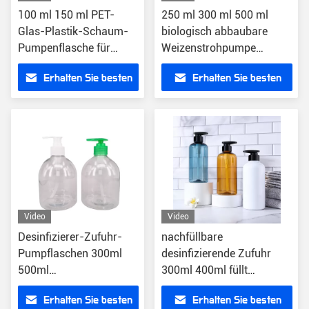
100 ml 150 ml PET-
250 ml 300 ml 500 ml
Glas-Plastik-Schaum-
biologisch abbaubare
Pumpenflasche für
Weizenstrohpumpe
Gesichtsreinigungsmittel
Flasche für Shampoo
Erhalten Sie besten
Erhalten Sie besten
Handwasch
Preis
Preis
Video
Video
Desinfizierer-Zufuhr-
nachfüllbare
Pumpflaschen 300ml
desinfizierende Zufuhr
500ml
300ml 400ml füllt
Handtransparentes
Handdesinfizierer-leere
Erhalten Sie besten
Erhalten Sie besten
Plastik-HAUSTIER
Plastikpumpe ab