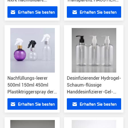
flüssige Handseife der
Flasche des
Erhalten Sie besten
Erhalten Sie besten
Hand 15oz
Handdesinfizierers 500ml
Preis
Preis
Nachfüllungs-leerer
Desinfizierender Hydrogel-
500ml 150ml 450ml
Schaum-flüssige
Plastiktriggerspray der
Handdesinfizierer-Gel-
großen Schaum-
Pumpflasche-Zufuhr 12
Erhalten Sie besten
Erhalten Sie besten
Handdesinfizierer-
Unze 350ml
Pumpflasche-
Preis
Preis