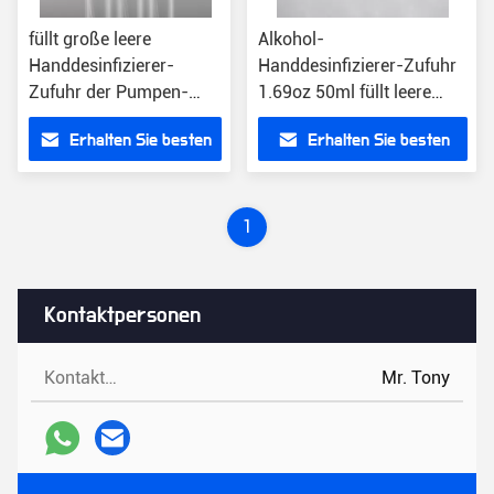
füllt große leere
Alkohol-
Handdesinfizierer-
Handdesinfizierer-Zufuhr
Zufuhr der Pumpen-
1.69oz 50ml füllt leere
250ml runde Schulter-
Nachfüllung Mini Heart
Erhalten Sie besten
Erhalten Sie besten
Aluminiumoxyd-
Shaped Keychain ab
Emulsion ab
Preis
Preis
1
Kontaktpersonen
Kontaktpersonen:
Mr. Tony