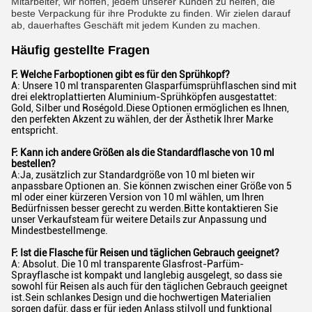
Mitarbeiter, wir hoffen, jedem unserer Kunden zu helfen, die
beste Verpackung für ihre Produkte zu finden. Wir zielen darauf
ab, dauerhaftes Geschäft mit jedem Kunden zu machen.
Häufig gestellte Fragen
F: Welche Farboptionen gibt es für den Sprühkopf?
A: Unsere 10 ml transparenten Glasparfümsprühflaschen sind mit
drei elektroplattierten Aluminium-Sprühköpfen ausgestattet:
Gold, Silber und Roségold.Diese Optionen ermöglichen es Ihnen,
den perfekten Akzent zu wählen, der der Ästhetik Ihrer Marke
entspricht.
F: Kann ich andere Größen als die Standardflasche von 10 ml
bestellen?
A:Ja, zusätzlich zur Standardgröße von 10 ml bieten wir
anpassbare Optionen an. Sie können zwischen einer Größe von 5
ml oder einer kürzeren Version von 10 ml wählen, um Ihren
Bedürfnissen besser gerecht zu werden.Bitte kontaktieren Sie
unser Verkaufsteam für weitere Details zur Anpassung und
Mindestbestellmenge.
F: Ist die Flasche für Reisen und täglichen Gebrauch geeignet?
A: Absolut. Die 10 ml transparente Glasfrost-Parfüm-
Sprayflasche ist kompakt und langlebig ausgelegt, so dass sie
sowohl für Reisen als auch für den täglichen Gebrauch geeignet
ist.Sein schlankes Design und die hochwertigen Materialien
sorgen dafür, dass er für jeden Anlass stilvoll und funktional