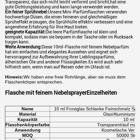
Transparenz, das sich nicht leicht verformt und bricht,hat eine
gute Dichtungsleistung und kann lange verwendet werden.
Ein feiner Sprühnebel:
Unsere Mini-Parfümflaschen verwenden
hochwertige Düsen, die einen feineren und gleichmäßigen
Sprüheffekt erzeugen, die Sprühhülle effektiv verbessern und eine
angenehme Erfahrung für Ihre Haut bieten.
geeignete Kapazität:
Die leere Parfümflasche ist klein und
kompakt, sodass man sie bequem in der Tasche oder im Rucksack
tragen kann.
Weite Anwendung:
Diese 10ml-Flasche mit feinem Nebelparfüm
hat ein einfaches und elegantes Aussehen und eignet sich
hervorragend zur Aufbewahrung Ihrer Lieblingsparfüms,
ätherischen Öle und anderer Flüssigkeiten.Es wird auch sehr
hilfreich sein, wenn man auf Reisen oder im Urlaub ist.
Hinweis:
Wir haben eine freie Rohrlänge, aber sie muss dem
Flaschenkörper entsprechen.
Flasche mit feinem Nebelsprayer
Einzelheiten
Name
10 ml Frostglas Schlanke Feinschmelz Sp
Material
Glas/Aluminium/Ku
Kapazität
10 ml
Flaschenkörperfarbe
Transparent/auf maß
Anwendung
Kosmetische Verp
MOQ
50000 Stüc