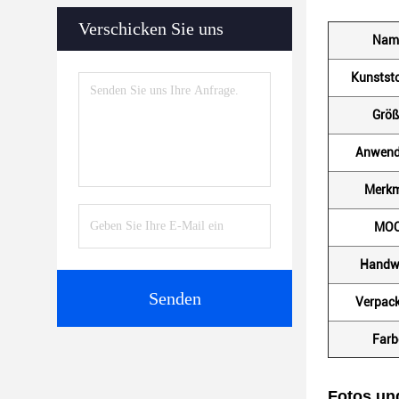
Verschicken Sie uns
Nam
Kunststo
Größ
Anwen
Merkm
MO
Handw
Senden
Verpac
Farb
Fotos un