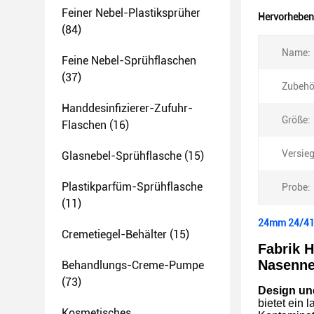
Feiner Nebel-Plastiksprüher
Hervorheben
(84)
Name:
Feine Nebel-Sprühflaschen
(37)
Zubehö
Handdesinfizierer-Zufuhr-
Größe:
Flaschen
(16)
Versieg
Glasnebel-Sprühflasche
(15)
Plastikparfüm-Sprühflasche
Probe:
(11)
24mm 24/410
Cremetiegel-Behälter
(15)
Fabrik 
Nasenne
Behandlungs-Creme-Pumpe
(73)
Design und
bietet ein
Kosmetisches