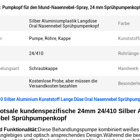
:
Pumpkopf für den Mund-Nasennebel-Spray
,
24 mm Sprühpumpenkop
Silber Aluminiumplastik Langdüse
Farbe:
Oral Nasennebel Sprühpumpenkopf
r:
Pumpe, Röhre, Kappe
Kunststoffa
24/410
Rohrlänge:
elungsart:
Schraubkappe
Handwerk:
Kostenlose Probe, aber müssen die
Besonderhe
Versandkosten bezahlen
 Silber Aluminium Kunststoff Lange Düse Oral Nasennebel Sprühpum
Hotsale kundenspezifische 24mm 24/410 Silber
bel Sprühpumpenkopf
 Funktionalität:
Diese Behandlungspumpe kombiniert weißes PP
 langlebiges und optisch ansprechendes Design.Während die be