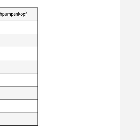
rühpumpenkopf