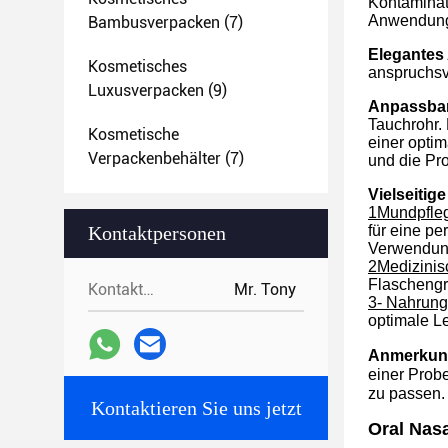
Kontaminati
Anwendung
Bambusverpacken
(7)
Elegantes
Kosmetisches
anspruchsvo
Luxusverpacken
(9)
Anpassbar
Tauchrohr.
Kosmetische
einer optim
Verpackenbehälter
(7)
und die Pro
Vielseiti
1Mundpfleg
Kontaktpersonen
für eine p
Verwendun
2Medizinis
Flaschengrö
Kontaktpersonen:
Mr. Tony
3- Nahrung
optimale L
Anmerkun
einer Prob
zu passen.
Kontaktieren Sie uns jetzt
Oral Nas