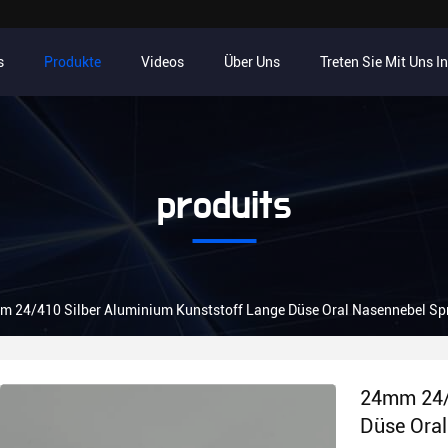
s
Produkte
Videos
Über Uns
Treten Sie Mit Uns I
produits
 24/410 Silber Aluminium Kunststoff Lange Düse Oral Nasennebel S
24mm 24/4
Düse Ora