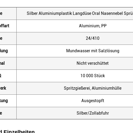
e
Silber Aluminiumplastik Langdüse Oral Nasennebel Sp
ffart
Aluminium, PP
e
24/410
dung
Mundwasser mit Salzlösung
al
Nicht verschüttet
Q
10 000 Stück
erk
Spritzgießerei, Aluminiumhülle
kung
Ausgestopft
e
Silber/Zollabfuhr
d Einzelheiten