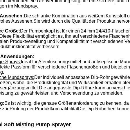
on verhindertDie Drehverbindung sorgt für eine sichere, undich
en im Mundspray.
 Aussehen:
Die schlanke Kombination aus weißem Kunststoff und
lles Aussehen.Sie wird durch die Qualität der Produkte hervor
e Größe:
Der Pumpenkopf ist für einen 24 mm 24/410-Flaschen
 Diese Flexibilität ermöglicht es, ihn auf verschiedene Flasc
alen Produktverteilung und Kompatibilität mit verschiedenen V
duktfunktionalität verbessern.
ge Anwendungen:
e-Sprays:
Ideal für Atemfrischungsmittel und antiseptische M
erfekte Passform für verschiedene Flaschengrößen und bietet 
g.
che Mundsprays:
Der individuell anpassbare Dip-Rohr gewährlei
ßen, wobei die Produktintegrität und Wirksamkeit erhalten ble
sergänzungsmittel:
Die angepasste Dip-Röhre kann an verschi
eistung zu gewährleisten und Verschwendung zu vermeiden.
g:
Es ist wichtig, die genaue Größenanforderung zu kennen, da 
e zur Prüfung der ProduktkompatibilitätDie Dip-Röhrchen könn
al Soft Misting Pump Sprayer