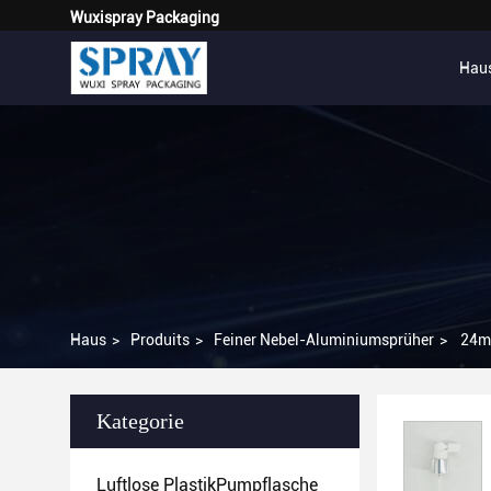
Wuxispray Packaging
Hau
Haus
>
Produits
>
Feiner Nebel-Aluminiumsprüher
>
24mm
Kategorie
Luftlose PlastikPumpflasche