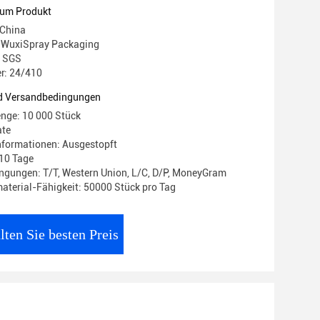
zum Produkt
 China
WuxiSpray Packaging
: SGS
r: 24/410
d Versandbedingungen
nge: 10 000 Stück
ate
nformationen: Ausgestopft
- 10 Tage
gungen: T/T, Western Union, L/C, D/P, MoneyGram
terial-Fähigkeit: 50000 Stück pro Tag
lten Sie besten Preis