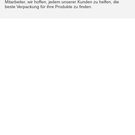
Mitarbeiter, wir hoffen, jedem unserer Kunden zu helfen, die
beste Verpackung für ihre Produkte zu finden.
Tags:
feine Nebelsprayplastikdüsen
weißer feiner Nebelsprüher 20/410
20 410 weiße Nebel-Sprüherplastikdüsen pp. feine
Kontaktpersonen
Kontaktpersonen:
Mr. Tony
Kontaktieren Sie uns jetzt