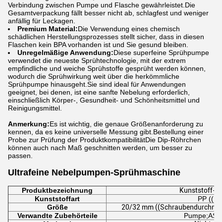
Verbindung zwischen Pumpe und Flasche gewährleistet.Die
Gesamtverpackung fällt besser nicht ab, schlagfest und weniger
anfällig für Leckagen.
Premium Material:
Die Verwendung eines chemisch
schädlichen Herstellungsprozesses stellt sicher, dass in diesen
Flaschen kein BPA vorhanden ist und Sie gesund bleiben.
Unregelmäßige Anwendung:
Diese superfeine Sprühpumpe
verwendet die neueste Sprühtechnologie, mit der extrem
empfindliche und weiche Sprühstoffe gesprüht werden können,
wodurch die Sprühwirkung weit über die herkömmliche
Sprühpumpe hinausgeht.Sie sind ideal für Anwendungen
geeignet, bei denen, ist eine sanfte Nebelung erforderlich,
einschließlich Körper-, Gesundheit- und Schönheitsmittel und
Reinigungsmittel.
Anmerkung:
Es ist wichtig, die genaue Größenanforderung zu
kennen, da es keine universelle Messung gibt.Bestellung einer
Probe zur Prüfung der ProduktkompatibilitätDie Dip-Röhrchen
können auch nach Maß geschnitten werden, um besser zu
passen.
Ultrafeine Nebelpumpen-Sprühmaschine
Produktbezeichnung
Kunststoff-U
Kunststoffart
PP ((Pu
Größe
20/32 mm ((Schraubendurchme
Verwandte Zubehörteile
Pumpe;AS H