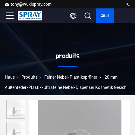
tony@wuxispray.com
Zitat
produits
Haus
>
Produits
>
Feiner Nebel-Plastiksprüher
>
20 mm
Außenfeder-Plastik-Ultrafeine Nebel-Dispenser Kosmetik Gesicht
Spray Nebel-Pumpe