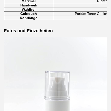
Merkmal
Nicht ve
Handwerk
Wahlfrei
Gebrauch
Parfüm,
Toner,
Gesichts
Rohrlänge
Fotos und Einzelheiten