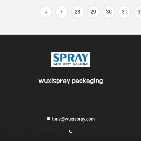
28
29
30
31
3
wuxispray packaging
tony@wuxispray.com