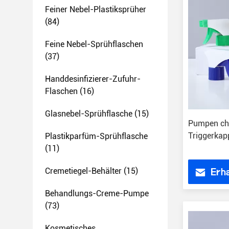
Feiner Nebel-Plastiksprüher
(84)
Feine Nebel-Sprühflaschen
(37)
Handdesinfizierer-Zufuhr-
Flaschen
(16)
Glasnebel-Sprühflasche
(15)
Pumpen ch
Triggerka
Plastikparfüm-Sprühflasche
(11)
Cremetiegel-Behälter
(15)
Erha
Behandlungs-Creme-Pumpe
(73)
Kosmetisches