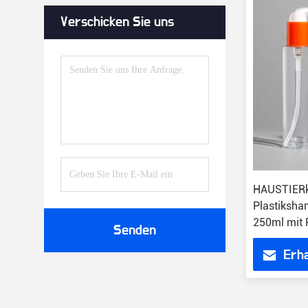
Verschicken Sie uns
HAUSTIERkl
Plastiksha
250ml mit
Senden
Erha