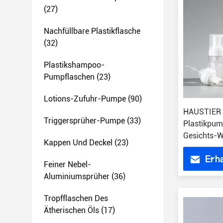
(27)
Nachfüllbare Plastikflasche
(32)
Plastikshampoo-
Pumpflaschen
(23)
Lotions-Zufuhr-Pumpe
(90)
HAUSTIER 
Triggersprüher-Pumpe
(33)
Plastikpum
Gesichts-
Kappen Und Deckel
(23)
Gesichtss
Erha
Form
Feiner Nebel-
Aluminiumsprüher
(36)
Tropfflaschen Des
Ätherischen Öls
(17)