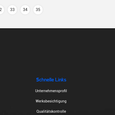
2
33
34
35
Schnelle Links
Unternehmensprofil
Werksbesichtigung
Qualitätskontrolle