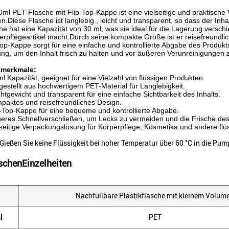
ml PET-Flasche mit Flip-Top-Kappe ist eine vielseitige und praktische
Diese Flasche ist langlebig., leicht und transparent, so dass der Inhalt 
he hat eine Kapazität von 30 ml, was sie ideal für die Lagerung versch
rpflegeartikel macht.Durch seine kompakte Größe ist er reisefreundlic
Top-Kappe sorgt für eine einfache und kontrollierte Abgabe des Produ
ung, um den Inhalt frisch zu halten und vor äußeren Verunreinigungen 
merkmale:
ml Kapazität, geeignet für eine Vielzahl von flüssigen Produkten.
gestellt aus hochwertigem PET-Material für Langlebigkeit.
htgewicht und transparent für eine einfache Sichtbarkeit des Inhalts.
paktes und reisefreundliches Design.
p-Top-Kappe für eine bequeme und kontrollierte Abgabe.
heres Schnellverschließen, um Lecks zu vermeiden und die Frische des
lseitige Verpackungslösung für Körperpflege, Kosmetika und andere flü
 Gießen Sie keine Flüssigkeit bei hoher Temperatur über 60 °C in die Pu
schen
Einzelheiten
Nachfüllbare Plastikflasche mit kleinem Volum
l
PET