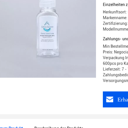
Einzelheiten 
Herkunftsort:
Markenname: 
Zertifizierung
Modellnumme
Zahlungs- un
Min Bestellm
Preis: Negoci
Verpackung I
600pcs pro K
Lieferzeit: 7 
Zahlungsbedin
Versorgungsma
Erha