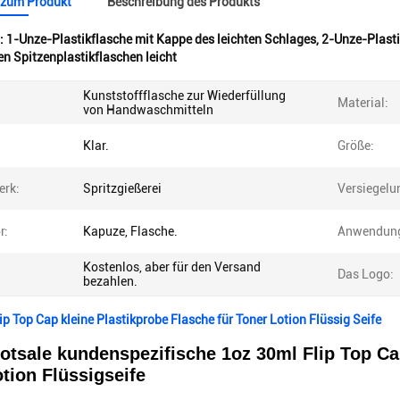
 zum Produkt
Beschreibung des Produkts
:
1-Unze-Plastikflasche mit Kappe des leichten Schlages
,
2-Unze-Plasti
n Spitzenplastikflaschen leicht
Kunststoffflasche zur Wiederfüllung
Material:
von Handwaschmitteln
Klar.
Größe:
rk:
Spritzgießerei
Versiegelu
r:
Kapuze, Flasche.
Anwendun
Kostenlos, aber für den Versand
Das Logo:
bezahlen.
lip Top Cap kleine Plastikprobe Flasche für Toner Lotion Flüssig Seife
otsale kundenspezifische 1oz 30ml Flip Top Ca
tion Flüssigseife