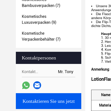
Bambusverpacken
(7)
Unsere 30
Anwendungen.
Die Flasc
Kosmetisches
andere Körpe
Die Flip-
Luxusverpacken
(9)
dichte Dicht
Kosmetische
Haupt
30 
Verpackenbehälter
(7)
Her
Leic
Kom
Fli
Kontaktpersonen
Sic
Vie
Anmerkung
:
Kontaktpersonen:
Mr. Tony
Lotion
Fla
Name
Kontaktieren Sie uns jetzt
Materia