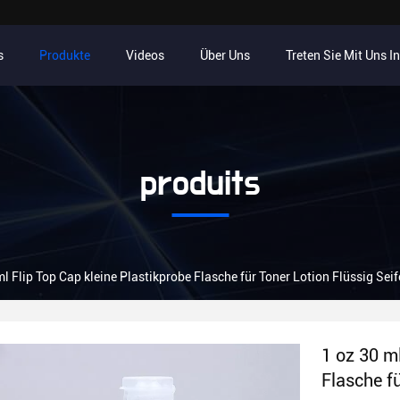
s
Produkte
Videos
Über Uns
Treten Sie Mit Uns I
produits
ml Flip Top Cap kleine Plastikprobe Flasche für Toner Lotion Flüssig Seif
1 oz 30 ml
Flasche fü