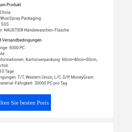
zum Produkt
 China
WuxiSpray Packaging
: SGS
r: HAUSTIER Händewaschen-Flasche
d Versandbedingungen
enge: 5000 PC
ate
nformationen: Kartonverpackung: 60cm*40cm*50cm;
arton
- 10 Tage
gungen: T/T, Western Union, L/C, D/P, MoneyGram
terial-Fähigkeit: 30000 PC pro Tag
lten Sie besten Preis