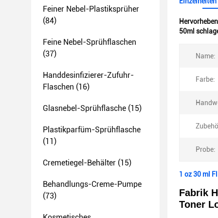
Einzelheiten
Feiner Nebel-Plastiksprüher
(84)
Hervorheben
50ml schlage
Feine Nebel-Sprühflaschen
(37)
Name:
Handdesinfizierer-Zufuhr-
Farbe:
Flaschen
(16)
Handwe
Glasnebel-Sprühflasche
(15)
Zubehö
Plastikparfüm-Sprühflasche
(11)
Probe:
Cremetiegel-Behälter
(15)
1 oz 30 ml F
Behandlungs-Creme-Pumpe
Fabrik H
(73)
Toner Lo
Kosmetisches