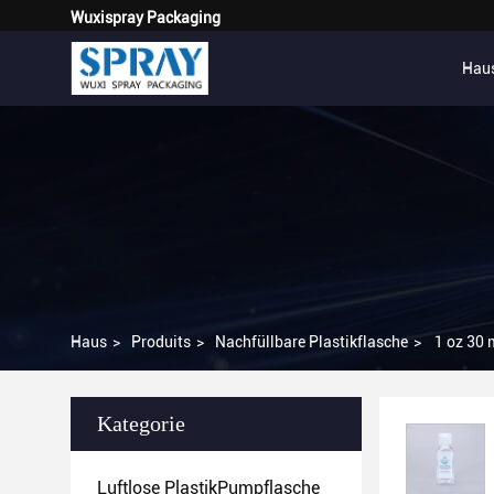
Wuxispray Packaging
Hau
Haus
>
Produits
>
Nachfüllbare Plastikflasche
>
1 oz 30 
Kategorie
Luftlose PlastikPumpflasche