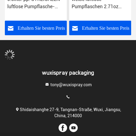
luftlose Pumpflasche-
Pumpflaschen 2.71oz
luftlose
80ml 3.38oz 100ml für
Sahnepumpflasche-
sahnt luftlose Zufuhr 150
Plastikzufuhr-doppeltes
ml 120ml
s
Erhalten Sie besten Preis
Erhalten Sie besten Preis
Rohr 0.2ml T
wuxispray packaging
tony@wuxispray.com
Shidaishanghe 27-9, Tangnan-Straße, Wuxi, Jiangsu,
China, 214000