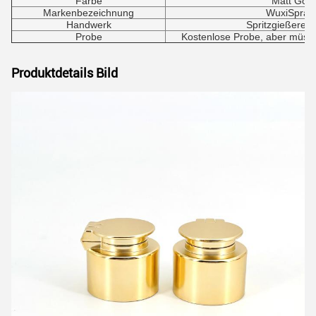
Farbe
Matt Gol
Markenbezeichnung
WuxiSpray
Handwerk
Spritzgießerei/
Probe
Kostenlose Probe, aber müss
Produktdetails Bild