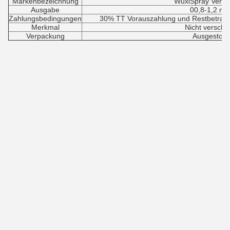
Markenbezeichnung
WuxiSpray Verp
Ausgabe
00,8-1,2 ml
Zahlungsbedingungen
30% TT Vorauszahlung und Restbetrag 7
Merkmal
Nicht verschüt
Verpackung
Ausgestopf