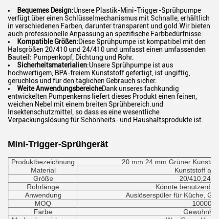
Bequemes Design:
Unsere Plastik-Mini-Trigger-Sprühpumpe
verfügt über einen Schlüsselmechanismus mit Schnalle, erhältlich
in verschiedenen Farben, darunter transparent und gold.Wir bieten
auch professionelle Anpassung an spezifische Farbbedürfnisse.
Kompatible Größen:
Diese Sprühpumpe ist kompatibel mit den
Halsgrößen 20/410 und 24/410 und umfasst einen umfassenden
Bauteil: Pumpenkopf, Dichtung und Rohr.
Sicherheitsmaterialien
:Unsere Sprühpumpe ist aus
hochwertigem, BPA-freiem Kunststoff gefertigt, ist ungiftig,
geruchlos und für den täglichen Gebrauch sicher.
Weite Anwendungsbereiche
Dank unseres fachkundig
entwickelten Pumpenkerns liefert dieses Produkt einen feinen,
weichen Nebel mit einem breiten Sprühbereich.und
Insektenschutzmittel, so dass es eine wesentliche
Verpackungslösung für Schönheits- und Haushaltsprodukte ist.
Mini-Trigger-Sprühgerät
Produktbezeichnung
20 mm 24 mm Grüner Kunststoff
Material
Kunststoff au
Größe
20/410,24/4
Rohrlänge
Könnte benutzerdefin
Anwendung
Auslöserspüler für Küche, Ga
MOQ
10000
Farbe
Gewohnhei