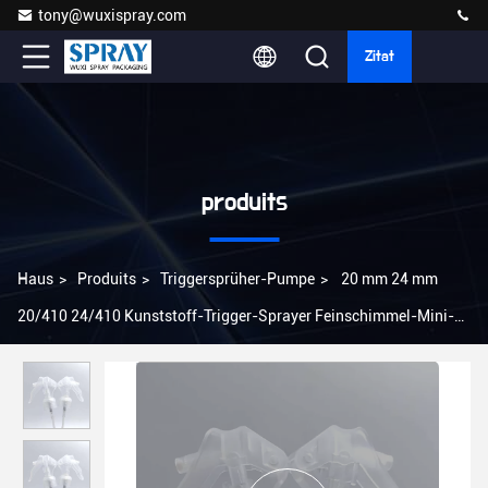
tony@wuxispray.com
Zitat
produits
Haus
>
Produits
>
Triggersprüher-Pumpe
>
20 mm 24 mm
20/410 24/410 Kunststoff-Trigger-Sprayer Feinschimmel-Mini-
Handspender