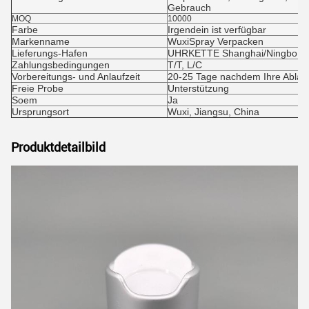
Gebrauch
MOQ
10000
Farbe
Irgendein ist verfügbar
Markenname
WuxiSpray Verpacken
Lieferungs-Hafen
UHRKETTE Shanghai/Ningbo
Zahlungsbedingungen
T/T, L/C
Vorbereitungs- und Anlaufzeit
20-25 Tage nachdem Ihre Ablag
Freie Probe
Unterstützung
Soem
Ja
Ursprungsort
Wuxi, Jiangsu, China
Produktdetailbild