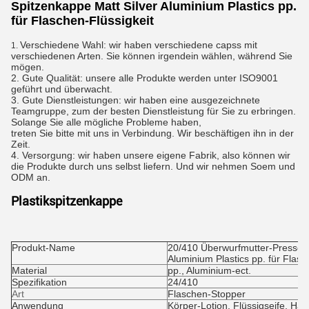
Spitzenkappe Matt Silver Aluminium Plastics pp.
für Flaschen-Flüssigkeit
Verschiedene Wahl: wir haben verschiedene capss mit
1.
verschiedenen Arten. Sie können irgendein wählen, während Sie
mögen.
2. Gute Qualität: unsere alle Produkte werden unter ISO9001
geführt und überwacht.
3. Gute Dienstleistungen: wir haben eine ausgezeichnete
Teamgruppe, zum der besten Dienstleistung für Sie zu erbringen.
Solange Sie alle mögliche Probleme haben,
treten Sie bitte mit uns in Verbindung. Wir beschäftigen ihn in der
Zeit.
4. Versorgung: wir haben unsere eigene Fabrik, also können wir
die Produkte durch uns selbst liefern. Und wir nehmen Soem und
ODM an.
Plastikspitzenkappe
Produkt-Name
20/410 Überwurfmutter-Presse-D
Aluminium Plastics pp. für Flasc
Material
pp., Aluminium-ect.
Spezifikation
24/410
Art
Flaschen-Stopper
Anwendung
Körper-Lotion, Flüssigseife, Ha