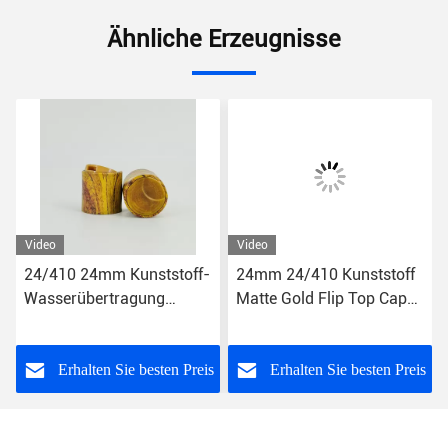
Ähnliche Erzeugnisse
Video
Video
24/410 24mm Kunststoff-
24mm 24/410 Kunststoff
Wasserübertragung
Matte Gold Flip Top Cap
Holzkorn Lotion Flüssige
Schraubdeckel für
Seife Disc Top Cap
Shampoo Seife Flasche
s
Erhalten Sie besten Preis
Erhalten Sie besten Preis