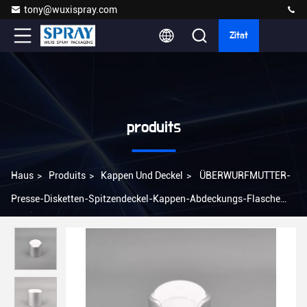
tony@wuxispray.com
Zitat
produits
Haus
>
Produits
>
Kappen Und Deckel
>
ÜBERWURFMUTTER-
Presse-Disketten-Spitzendeckel-Kappen-Abdeckungs-Flasche
20/410 Matt Silvers pp. 24mm 28mm Aluminium