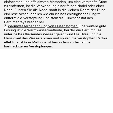
einfachsten und effektivsten Methoden, um eine verstopfte Düse
zu entfernen, ist die Verwendung einer feinen Nadel oder einer
Nadel.Führen Sie die Nadel sanft in die kleinen Rohre der Düse
einDiese Aktion, ähnlich wie ein kleines chirurgisches Eingriff,
entfernt die Verstopfung und stellt die Funktionalität des
Parfumsprays wieder her.
Warmwasserbehandlung von Düsenstopfen:
Eine weitere gute
Lösung ist die Warmwassermethode, bei der die Parfümdüse
unter heißes fließendes Wasser gelegt wird.Die Hitze und die
Flüssigkeit des Wassers lösen und spülen die verstopften Partikel
effektiv ausDiese Methode ist besonders vorteilhaft bei
hartnäckigeren Verstopfungen.
Tags:
feine Nebelsprayplastikdüsen
weißer feiner Nebelsprüher 20/410
20 410 weiße Nebel-Sprüherplastikdüsen pp. feine
Kontaktpersonen
Kontaktpersonen:
Mr. Tony