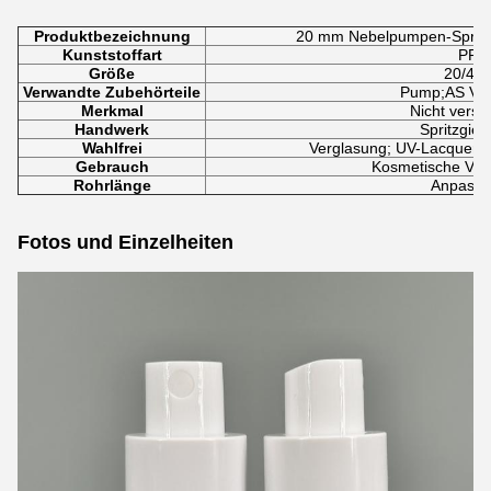
Produktbezeichnung
20 mm Nebelpumpen-Sprühko
Kunststoffart
PP
Größe
20/41
Verwandte Zubehörteile
Pump;AS Vol
Merkmal
Nicht versc
Handwerk
Spritzgieß
Wahlfrei
Verglasung; UV-Lacquerin
Gebrauch
Kosmetische Ve
Rohrlänge
Anpassb
Fotos und Einzelheiten