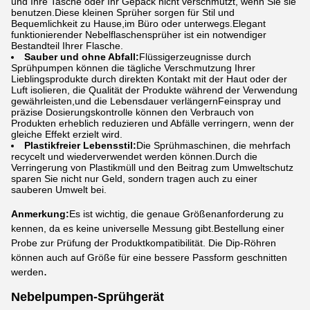
und Ihre Tasche oder Ihr Gepäck nicht verschmutzt, wenn Sie sie
benutzen.Diese kleinen Sprüher sorgen für Stil und
Bequemlichkeit zu Hause,im Büro oder unterwegs.Elegant
funktionierender Nebelflaschensprüher ist ein notwendiger
Bestandteil Ihrer Flasche.
Sauber und ohne Abfall:
Flüssigerzeugnisse durch
Sprühpumpen können die tägliche Verschmutzung Ihrer
Lieblingsprodukte durch direkten Kontakt mit der Haut oder der
Luft isolieren, die Qualität der Produkte während der Verwendung
gewährleisten,und die Lebensdauer verlängernFeinspray und
präzise Dosierungskontrolle können den Verbrauch von
Produkten erheblich reduzieren und Abfälle verringern, wenn der
gleiche Effekt erzielt wird.
Plastikfreier Lebensstil:
Die Sprühmaschinen, die mehrfach
recycelt und wiederverwendet werden können.Durch die
Verringerung von Plastikmüll und den Beitrag zum Umweltschutz
sparen Sie nicht nur Geld, sondern tragen auch zu einer
sauberen Umwelt bei.
Anmerkung:
Es ist wichtig, die genaue Größenanforderung zu
kennen, da es keine universelle Messung gibt.Bestellung einer
Probe zur Prüfung der Produktkompatibilität. Die Dip-Röhren
können auch auf Größe für eine bessere Passform geschnitten
.
werden
Nebelpumpen-Sprühgerät